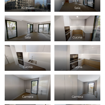
All'estero
Sala
Sala
Cucina
Cucina
Cucina
Camera
Camera