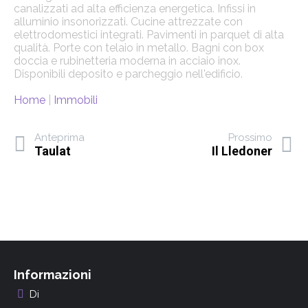
canalizzati ad alta efficienza energetica. Infissi in
alluminio insonorizzati. Cucine attrezzate con
elettrodomestici integrati. Pavimenti in parquet di alta
qualità. Porte con telaio in metallo. Bagni con box
doccia e rubinetteria moderna in acciaio inox.
Disponibili deposito e parcheggio nell'edificio.
Home
|
Immobili
Anteprima
Prossimo
Taulat
Il Lledoner
Informazioni
Di