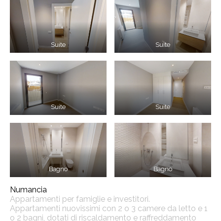
Suite
Suite
Suite
Suite
Bagno
Bagno
Numancia
Appartamenti per famiglie e investitori.
Appartamenti nuovissimi con 2 o 3 camere da letto e 1
o 2 bagni, dotati di riscaldamento e raffreddamento