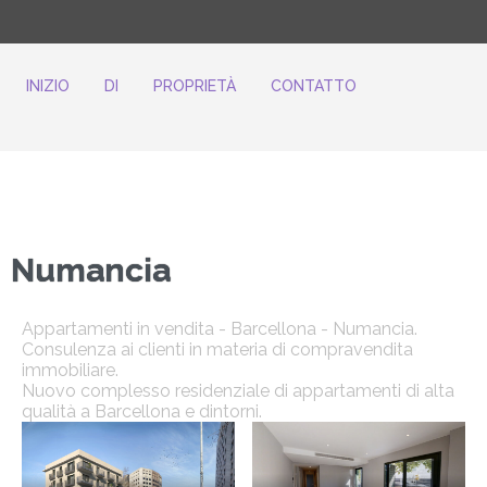
INIZIO
DI
PROPRIETÀ
CONTATTO
Numancia
Appartamenti in vendita - Barcellona - Numancia.
Consulenza ai clienti in materia di compravendita
immobiliare.
Nuovo complesso residenziale di appartamenti di alta
qualità a Barcellona e dintorni.