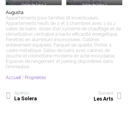
Salle de bain 2
Salle de bain 3
Augusta
Appartements pour familles et investisseurs.
Appartements neufs de 2 et 3 chambres avec 1 ou 2
salles de bains, dotés d'un système de chauffage et de
climatisation centralisé à haute efficacité énergétique.
Fenêtres en aluminium insonorisées. Cuisines
entièrement équipées. Parquet de qualité. Portes à
cadre métallique. Salles de bains avec cabines de
douche et robinetterie moderne en acier inoxydable.
Espaces de rangement et parking disponibles dans
l'immeuble.
Accueil
|
Propriétés
Aperçu
Suivant
La Solera
Les Arts