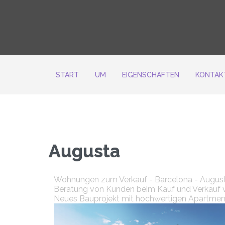
START
UM
EIGENSCHAFTEN
KONTAK
Augusta
Wohnungen zum Verkauf - Barcelona - August
Beratung von Kunden beim Kauf und Verkauf 
Neues Bauprojekt mit hochwertigen Apartmen