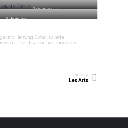
Badezimmer 2
Badezimmer 3
e und Heizung. Schallisolierte
zimmer mit Duschkabine und modernen
Nächste
Les Arts