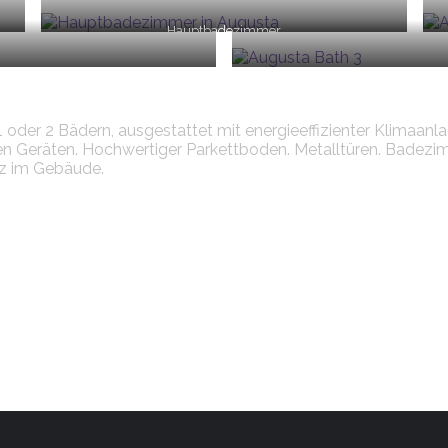
Hauptbadezimmer
er 2 Bädern, ausgestattet mit energieeffizienter Klimaanlag
rten Geräten. Hochwertiger Parkettboden. Metalltüren. Bade
tz im Gebäude.