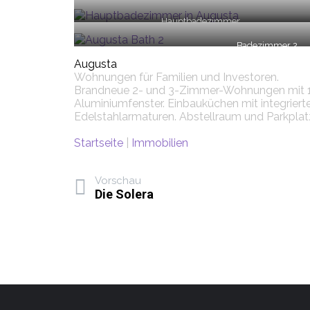
Hauptbadezimmer
Badezimmer 2
Augusta
Wohnungen für Familien und Investoren.
Brandneue 2- und 3-Zimmer-Wohnungen mit 1 od
Aluminiumfenster. Einbauküchen mit integrie
Edelstahlarmaturen. Abstellraum und Parkpla
Startseite
|
Immobilien
Vorschau
Die Solera