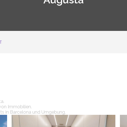
T
a.
von Immobilien.
ts in Barcelona und Umgebung.